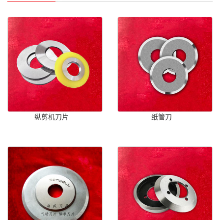
纵剪机刀片
纸管刀