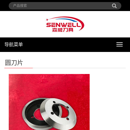
导航菜单
导
航
菜
圆刀片
单